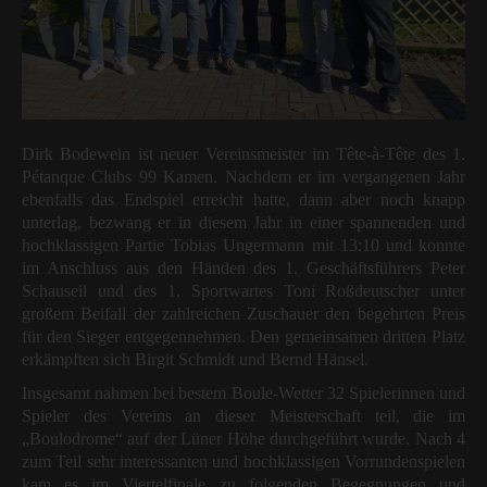
Dirk Bodewein ist neuer Vereinsmeister im Tête-à-Tête des 1.
Pétanque Clubs 99 Kamen. Nachdem er im vergangenen Jahr
ebenfalls das Endspiel erreicht hatte, dann aber noch knapp
unterlag, bezwang er in diesem Jahr in einer spannenden und
hochklassigen Partie Tobias Ungermann mit 13:10 und konnte
im Anschluss aus den Händen des 1. Geschäftsführers Peter
Schauseil und des 1. Sportwartes Toni Roßdeutscher unter
großem Beifall der zahlreichen Zuschauer den begehrten Preis
für den Sieger entgegennehmen. Den gemeinsamen dritten Platz
erkämpften sich Birgit Schmidt und Bernd Hänsel.
Insgesamt nahmen bei bestem Boule-Wetter 32 Spielerinnen und
Spieler des Vereins an dieser Meisterschaft teil, die im
„Boulodrome“ auf der Lüner Höhe durchgeführt wurde. Nach 4
zum Teil sehr interessanten und hochklassigen Vorrundenspielen
kam es im Viertelfinale zu folgenden Begegnungen und