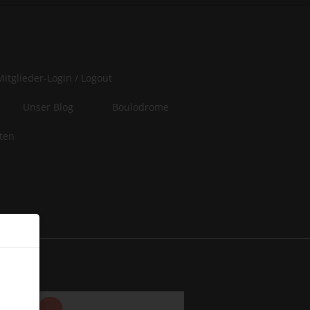
Mitglieder-Login / Logout
Unser Blog
Boulodrome
iten
er
 of