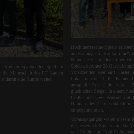
Hochinteressante Spiele erlebte
am Sonntag im „Boulodrome“, de
Kamen e.V. auf der Lüner Höh
Spieler, darunter 26 Gäste, kämp
ch einem spannenden Spiel am
Vorsitzenden Reinhard Hasler 
e die Mannschaft des PC Kamen
Pokal, den der 1. PC Kamen be
ist damit eine Runde weiter.
ausspielt. Am Ende waren B
glücklichen Sieger. In einem hoc
Coillie und Uwe Wiesner mit 
Händen des 1. Geschäftsführer
entgegennehmen.
Vorausgegangen waren diesem Fi
die besten 16 Spieler für das Vie
van Coillie und Toni Roßdeuts