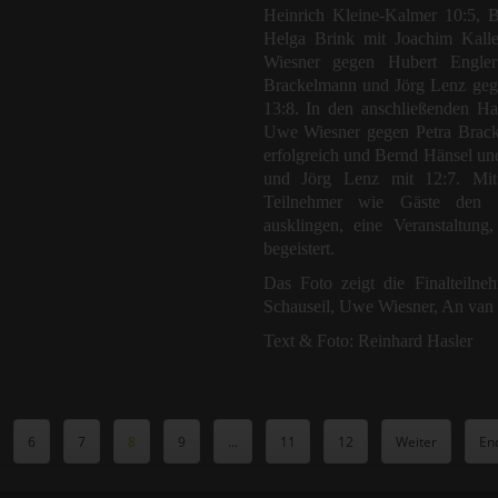
Heinrich Kleine-Kalmer 10:5, 
Helga Brink mit Joachim Kall
Wiesner gegen Hubert Engle
Brackelmann und Jörg Lenz geg
13:8. In den anschließenden Ha
Uwe Wiesner gegen Petra Brack
erfolgreich und Bernd Hänsel un
und Jörg Lenz mit 12:7. Mit e
Teilnehmer wie Gäste den w
ausklingen, eine Veranstaltung,
begeistert.
Das Foto zeigt die Finalteilneh
Schauseil, Uwe Wiesner, An van 
Text & Foto: Reinhard Hasler
6
7
8
9
...
11
12
Weiter
En