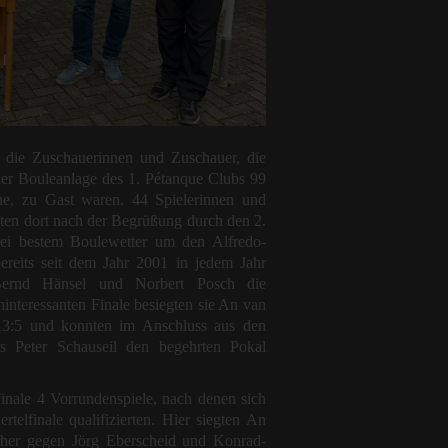
n die Zuschauerinnen und Zuschauer, die
r Bouleanlage des 1. Pétanque Clubs 99
e, zu Gast waren. 44 Spielerinnen und
ften dort nach der Begrüßung durch den 2.
bei bestem Boulewetter um den Alfredo-
reits seit dem Jahr 2001 in jedem Jahr
ernd Hänsel und Norbert Posch die
hinteressanten Finale besiegten sie An van
13:5 und konnten im Anschluss aus den
s Peter Schauseil den begehrten Pokal
nale 4 Vorrundenspiele, nach denen sich
rtelfinale qualifizierten. Hier siegten An
cher gegen Jörg Eberscheid und Konrad-