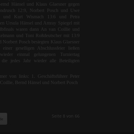
Bernd Hänsel und Klaus Glaesner gegen
endrusch 12:9, Norbert Posch und Uwe
r und Kurt Wismach 13:6 und Petra
en Ursula Hänsel und Amray Spiegel mit
lbfinals waren dann An van Coillie und
elmann und Toni Roßdeutscher mit 13:9
d Norbert Posch besiegten Klaus Glaesner
iner geselligen Abschlussfeier ließen
ieder einmal gelungenen Turniertag
 die jedes Jahr wieder alle Beteiligten
mer von links: 1. Geschäftsführer Peter
Coillie, Bernd Hänsel und Norbert Posch
Seite 8 von 66
de