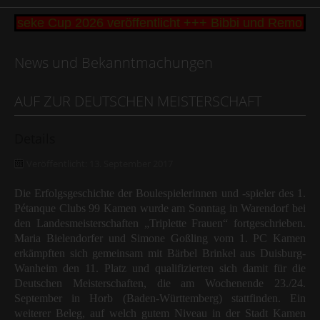
Seseke Cup 2026 veröffentlicht +++ Bibbi und Remo B
News und Bekanntmachungen
AUF ZUR DEUTSCHEN MEISTERSCHAFT
Details
Veröffentlicht: 13. September 2017
Die Erfolgsgeschichte der Boulespielerinnen und -spieler des 1.
Pétanque Clubs 99 Kamen wurde am Sonntag in Warendorf bei
den Landesmeisterschaften „Triplette Frauen“ fortgeschrieben.
Maria Bielendorfer und Simone Goßling vom 1. PC Kamen
erkämpften sich gemeinsam mit Bärbel Brinkel aus Duisburg-
Wanheim den 11. Platz und qualifizierten sich damit für die
Deutschen Meisterschaften, die am Wochenende 23./24.
September in Horb (Baden-Württemberg) stattfinden. Ein
weiterer Beleg, auf welch gutem Niveau in der Stadt Kamen