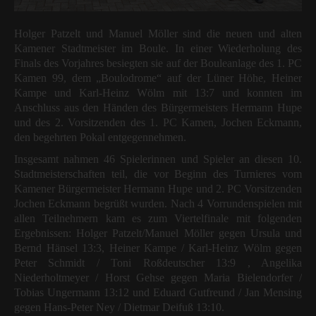
Holger Patzelt und Manuel Möller sind die neuen und alten
Kamener Stadtmeister im Boule. In einer Wiederholung des
Finals des Vorjahres besiegten sie auf der Bouleanlage des 1. PC
Kamen 99, dem „Boulodrome“ auf der Lüner Höhe, Heiner
Kampe und Karl-Heinz Wölm mit 13:7 und konnten im
Anschluss aus den Händen des Bürgermeisters Hermann Hupe
und des 2. Vorsitzenden des 1. PC Kamen, Jochen Eckmann,
den begehrten Pokal entgegennehmen.
Insgesamt nahmen 46 Spielerinnen und Spieler an diesen 10.
Stadtmeisterschaften teil, die vor Beginn des Turnieres vom
Kamener Bürgermeister Hermann Hupe und 2. PC Vorsitzenden
Jochen Eckmann begrüßt wurden. Nach 4 Vorrundenspielen mit
allen Teilnehmern kam es zum Viertelfinale mit folgenden
Ergebnissen: Holger Patzelt/Manuel Möller gegen Ursula und
Bernd Hänsel 13:3, Heiner Kampe / Karl-Heinz Wölm gegen
Peter Schmidt / Toni Roßdeutscher 13:9 , Angelika
Niederholtmeyer / Horst Gehse gegen Maria Bielendorfer /
Tobias Ungermann 13:12 und Eduard Gutfreund / Jan Mensing
gegen Hans-Peter Ney / Dietmar Deifuß 13:10.