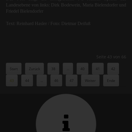
Landesebene von links: Dirk Bodewein, Maria Bielendorfer und
Friedel Bielendorfer
Text: Reinhard Hasler / Foto: Dietmar Deifuß
Seite 43 von 66
Start
Zurück
38
...
40
41
42
43
44
...
46
47
Weiter
Ende