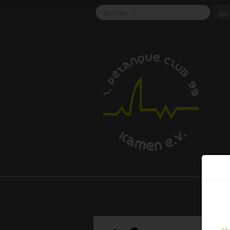
go
EU 
This 
funct
cooki