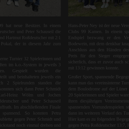
 hat neue Besitzer. In einem
Hans-Peter Ney ist der neue Vere
utscher und Peter Schauseil die
Clubs 99 Kamen. In einem sp
und Hartmut Roßdeutscher mit 2:1
Endspiel bezwang er den Vere
 Pokal, der in diesem Jahr zum
Bodewein, mit dem denkbar knap
Anschluss aus den Händen des
Preis für den Sieger entgege
nterne Turnier 32 Spielerinnen und
sicherlich, dass er zuvor auch s
ten im k.o.-System in jeweils 3
mit 13:12 gewinnen konnte.
aten. Gespielt wurden die
eilt und beinhalteten jeweils ein
Großer Sport, spannende Begegn
ch 2 Spielrunden standen die
kann man das vereinsinterne Tur
 konnten sich dann Peter Schmidt
dem Boulodrome auf der Lüner 
Karl-Heinz Wölm und Jochen
20 Spielerinnen und Spieler war
deutscher und Peter Schauseil
ihren diesjährigen Vereinsmeis
ffrath. Im abschließenden Finale
spannenden Vorrundenspielen st
 spannend. So konnten Petra
dann im weiteren Verlauf des Tu
ublette gegen Peter Schmidt und
Hier kam es zu folgenden Begeg
ückstand noch einmal drehen und
gegen Petra Roßdeutscher 13:7,