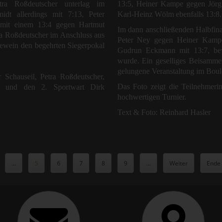
tra Roßdeutscher unterlag im
13:5, Heiner Kampe gegen Jör
idt allerdings mit 7:13, Peter
Karl-Heinz Wölm ebenfalls 13:8.
 mit einem 13:4 gegen Hartmut
Im dann anschließenden Halbfina
ra Roßdeutscher im Anschluss aus
Peter Ney gegen Heiner Kamp
ewein den begehrten Siegerpokal
Gudrun Eckmann mit 13:7, bevo
wurde. Ein geselliges Beisamme
gelungene Veranstaltung im Bou
 Schauseil, Petra Roßdeutscher,
Das Foto zeigt die Teilnehmeri
er und den 2. Sportwart Dirk
hochwertigen Turnier.
Text & Foto: Reinhard Hasler
...
5
6
7
8
9
...
Weiter
Ende