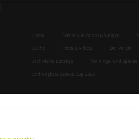
Home
Turniere & Veranstaltungen
Suche
Fotos & Videos
Der Verein
archivierte Beiträge
Trainings- und Spielze
Endrangliste Seseke Cup 2026
e-Privacy Directive
website uses cookies to manage authentication, navigation, and oth
ions. By using our website, you agree that we can place these types
es on your device.