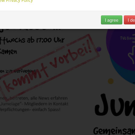
ew Privacy Policy
I agree
I de