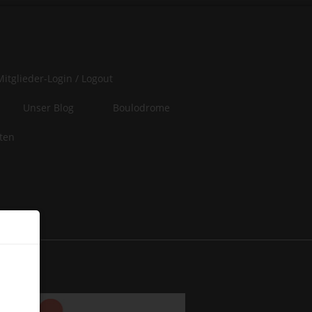
Mitglieder-Login / Logout
Unser Blog
Boulodrome
iten
er
 of