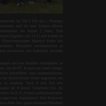
insmeister im Tête à Tête des 1. Pétanque
annenden und bis zum Schluss offenen
insmeister der letzten 2 Jahre, Dirk
psten Ergebnis von 13:12 und konnte im
 Ehrenvorsitzenden Manfred Rutke den
nnehmen. Besonders erwähnenswert ist
chon nervenstark sein Halbfinale ebenfalls
ungen und eine familiäre Atmosphäre, so
nier, das der PC Kamen auf seiner Anlage,
Höhe durchführte, kurz zusammenfassen.
en bei bestem Boule-Wetter angetreten, um
ter zu ermitteln. Nach 4 zum Teil sehr
anden die 8 besten Teilnehmer fest, die
rnieres im K.O.-System aufeinandertrafen.
nungen bzw. Ergebnissen: Dirk Bodewein
 Hans-Peter Ney gegen Raimund Pfundtner