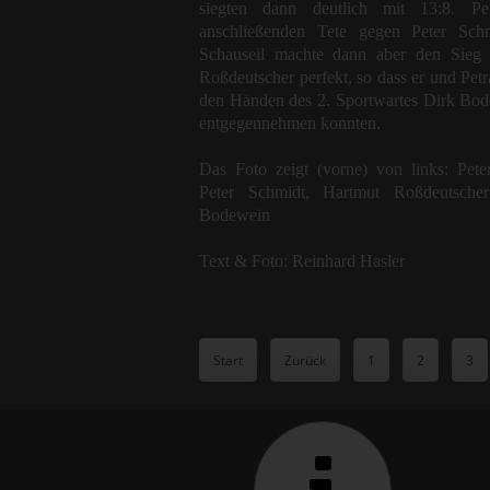
siegten dann deutlich mit 13:8. Pe
anschließenden Tete gegen Peter Schm
Schauseil machte dann aber den Sieg
Roßdeutscher perfekt, so dass er und Pet
den Händen des 2. Sportwartes Dirk Bod
entgegennehmen konnten.
Das Foto zeigt (vorne) von links: Peter
Peter Schmidt, Hartmut Roßdeutsch
Bodewein
Text & Foto: Reinhard Hasler
Start
Zurück
1
2
3