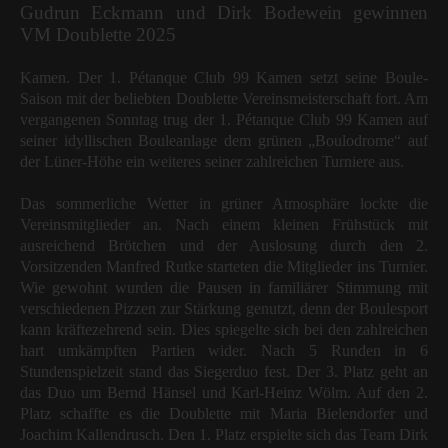
Gudrun Eckmann und Dirk Bodewein gewinnen
VM Doublette 2025
Kamen. Der 1. Pétanque Club 99 Kamen setzt seine Boule-
Saison mit der beliebten Doublette Vereinsmeisterschaft fort. Am
vergangenen Sonntag trug der 1. Pétanque Club 99 Kamen auf
seiner idyllischen Bouleanlage dem grünen „Boulodrome“ auf
der Lüner-Höhe ein weiteres seiner zahlreichen Turniere aus.
Das sommerliche Wetter in grüner Atmosphäre lockte die
Vereinsmitglieder an. Nach einem kleinen Frühstück mit
ausreichend Brötchen und der Auslosung durch den 2.
Vorsitzenden Manfred Rutke starteten die Mitglieder ins Turnier.
Wie gewohnt wurden die Pausen in familiärer Stimmung mit
verschiedenen Pizzen zur Stärkung genutzt, denn der Boulesport
kann kräftezehrend sein. Dies spiegelte sich bei den zahlreichen
hart umkämpften Partien wider. Nach 5 Runden in 6
Stundenspielzeit stand das Siegerduo fest. Der 3. Platz geht an
das Duo um Bernd Hänsel und Karl-Heinz Wölm. Auf den 2.
Platz schaffte es die Doublette mit Maria Bielendorfer und
Joachim Kallendrusch. Den 1. Platz erspielte sich das Team Dirk