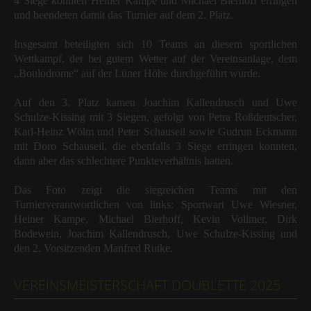
4 Siege konnten Heiner Kampe und Michael Bierhoff erringen
und beendeten damit das Turnier auf dem 2. Platz.
Insgesamt beteiligten sich 10 Teams an diesem sportlichen
Wettkampf, der bei gutem Wetter auf der Vereinsanlage, dem
„Boulodrome“ auf der Lüner Höhe durchgeführt wurde.
Auf den 3. Platz kamen Joachim Kallendrusch und Uwe
Schulze-Kissing mit 3 Siegen, gefolgt von Petra Roßdeutscher,
Karl-Heinz Wölm und Peter Schauseil sowie Gudrun Eckmann
mit Doro Schauseil, die ebenfalls 3 Siege erringen konnten,
dann aber das schlechtere Punkteverhältnis hatten.
Das Foto zeigt die siegreichen Teams mit den
Turnierverantwortlichen von links: Sportwart Uwe Wiesner,
Heiner Kampe, Michael Bierhoff, Kevin Vollmer, Dirk
Bodewein, Joachim Kallendrusch, Uwe Schulze-Kissing und
den 2. Vorsitzenden Manfred Rutke.
VEREINSMEISTERSCHAFT DOUBLETTE 2025