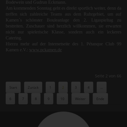
Bodewein und Gudrun Eckmann.
Am kommenden Sonntag geht es direkt sportlich weiter, denn da
treffen sich zahlreiche Teams aus dem Ruhrgebiet, um auf
Kamen´s schönster Bouleanlage den 2. Ligaspieltag zu
bestreiten. Zuschauer sind herzlich willkommen, sie erwarten
nicht nur spielerische Klasse, sondern auch ein leckeres
Catering.
Hierzu mehr auf der Internetseite des 1. Pétanque Club 99
Kamen e.V.:
www.pckamen.de
Seite 2 von 66
Start
Zurück
1
2
3
4
...
6
7
8
9
10
Weiter
Ende