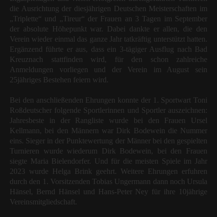
die Ausrichtung der diesjährigen Deutschen Meisterschaften im
„Triplette“ und „Tireur“ der Frauen an 3 Tagen im September
der absolute Höhepunkt war. Dabei dankte er allen, die den
Verein wieder einmal das ganze Jahr tatkräftig unterstützt hatten.
Ergänzend führte er aus, dass ein 3-tägiger Ausflug nach Bad
Kreuznach stattfinden wird, für den schon zahlreiche
Anmeldungen vorliegen und der Verein im August sein
25jähriges Bestehen feiern wird.
Bei den anschließenden Ehrungen konnte der 1. Sportwart Toni
Roßdeutscher folgende Sportlerinnen und Sportler auszeichnen:
Jahresbeste in der Rangliste wurde bei den Frauen Ursel
Kellmann, bei den Männern war Dirk Bodewein die Nummer
eins. Sieger in der Punktewertung der Männer bei den gespielten
Turnieren wurde wiederum Dirk Bodewein, bei den Frauen
siegte Maria Bielendorfer. Und für die meisten Spiele im Jahr
2023 wurde Helga Brink geehrt. Weitere Ehrungen erfuhren
durch den 1. Vorsitzenden Tobias Ungermann dann noch Ursula
Hänsel, Bernd Hänsel und Hans-Peter Ney für ihre 10jährige
Vereinsmitgliedschaft.