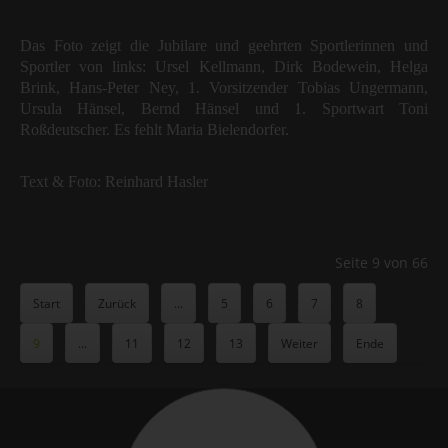
Das Foto zeigt die Jubilare und geehrten Sportlerinnen und
Sportler von links: Ursel Kellmann, Dirk Bodewein, Helga
Brink, Hans-Peter Ney, 1. Vorsitzender Tobias Ungermann,
Ursula Hänsel, Bernd Hänsel und 1. Sportwart Toni
Roßdeutscher. Es fehlt Maria Bielendorfer.
Text & Foto: Reinhard Hasler
Seite 9 von 66
Start
Zurück
...
5
6
7
8
9
...
11
12
13
Weiter
Ende