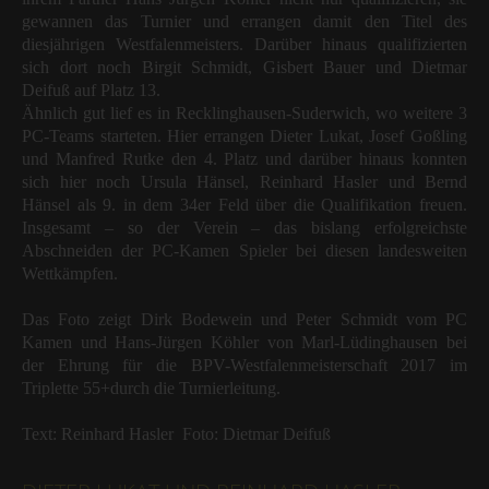
gewannen das Turnier und errangen damit den Titel des
diesjährigen Westfalenmeisters. Darüber hinaus qualifizierten
sich dort noch Birgit Schmidt, Gisbert Bauer und Dietmar
Deifuß auf Platz 13.
Ähnlich gut lief es in Recklinghausen-Suderwich, wo weitere 3
PC-Teams starteten. Hier errangen Dieter Lukat, Josef Goßling
und Manfred Rutke den 4. Platz und darüber hinaus konnten
sich hier noch Ursula Hänsel, Reinhard Hasler und Bernd
Hänsel als 9. in dem 34er Feld über die Qualifikation freuen.
Insgesamt – so der Verein – das bislang erfolgreichste
Abschneiden der PC-Kamen Spieler bei diesen landesweiten
Wettkämpfen.
Das Foto zeigt Dirk Bodewein und Peter Schmidt vom PC
Kamen und Hans-Jürgen Köhler von Marl-Lüdinghausen bei
der Ehrung für die BPV-Westfalenmeisterschaft 2017 im
Triplette 55+
durch die Turnierleitung.
Text: Reinhard Hasler Foto: Dietmar Deifuß