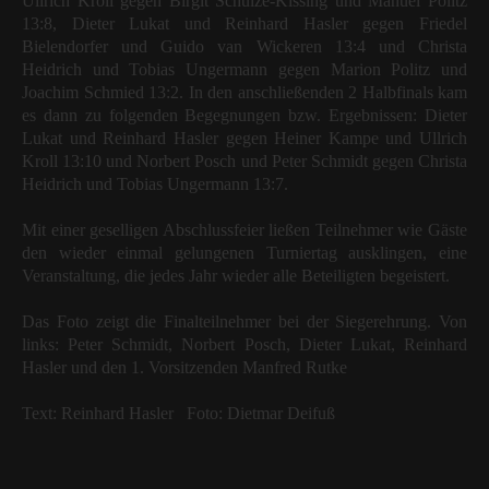
Ullrich Kroll gegen Birgit Schulze-Kissing und Manuel Politz
13:8, Dieter Lukat und Reinhard Hasler gegen Friedel
Bielendorfer und Guido van Wickeren 13:4 und Christa
Heidrich und Tobias Ungermann gegen Marion Politz und
Joachim Schmied 13:2. In den anschließenden 2 Halbfinals kam
es dann zu folgenden Begegnungen bzw. Ergebnissen: Dieter
Lukat und Reinhard Hasler gegen Heiner Kampe und Ullrich
Kroll 13:10 und Norbert Posch und Peter Schmidt gegen Christa
Heidrich und Tobias Ungermann 13:7.
Mit einer geselligen Abschlussfeier ließen Teilnehmer wie Gäste
den wieder einmal gelungenen Turniertag ausklingen, eine
Veranstaltung, die jedes Jahr wieder alle Beteiligten begeistert.
Das Foto zeigt die Finalteilnehmer bei der Siegerehrung. Von
links: Peter Schmidt, Norbert Posch, Dieter Lukat, Reinhard
Hasler und den 1. Vorsitzenden Manfred Rutke
Text: Reinhard Hasler Foto: Dietmar Deifuß