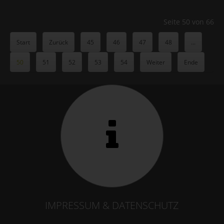
Seite 50 von 66
Start
Zurück
45
46
47
48
...
50
51
52
53
54
Weiter
Ende
IMPRESSUM & DATENSCHUTZ