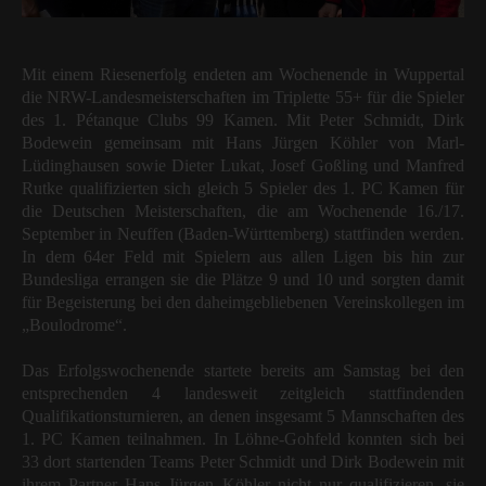
Mit einem Riesenerfolg endeten am Wochenende in Wuppertal
die NRW-Landesmeisterschaften im Triplette 55+ für die Spieler
des 1. Pétanque Clubs 99 Kamen. Mit Peter Schmidt, Dirk
Bodewein gemeinsam mit Hans Jürgen Köhler von Marl-
Lüdinghausen sowie Dieter Lukat, Josef Goßling und Manfred
Rutke qualifizierten sich gleich 5 Spieler des 1. PC Kamen für
die Deutschen Meisterschaften, die am Wochenende 16./17.
September in Neuffen (Baden-Württemberg) stattfinden werden.
In dem 64er Feld mit Spielern aus allen Ligen bis hin zur
Bundesliga errangen sie die Plätze 9 und 10 und sorgten damit
für Begeisterung bei den daheimgebliebenen Vereinskollegen im
„Boulodrome“.
Das Erfolgswochenende startete bereits am Samstag bei den
entsprechenden 4 landesweit zeitgleich stattfindenden
Qualifikationsturnieren, an denen insgesamt 5 Mannschaften des
1. PC Kamen teilnahmen. In Löhne-Gohfeld konnten sich bei
33 dort startenden Teams Peter Schmidt und Dirk Bodewein mit
ihrem Partner Hans Jürgen Köhler nicht nur qualifizieren, sie