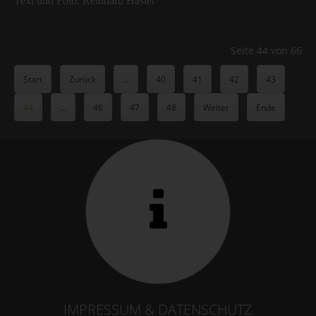
Text und Foto: Reinhard Hasler
Seite 44 von 66
Start
Zurück
...
40
41
42
43
44
...
46
47
48
Weiter
Ende
IMPRESSUM & DATENSCHUTZ