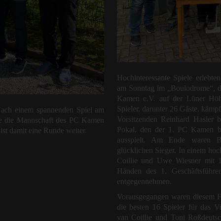
Hochinteressante Spiele erlebte
am Sonntag im „Boulodrome“, de
Kamen e.V. auf der Lüner Höh
Spieler, darunter 26 Gäste, kämp
ch einem spannenden Spiel am
Vorsitzenden Reinhard Hasler 
e die Mannschaft des PC Kamen
Pokal, den der 1. PC Kamen be
ist damit eine Runde weiter.
ausspielt. Am Ende waren B
glücklichen Sieger. In einem hoc
Coillie und Uwe Wiesner mit 
Händen des 1. Geschäftsführer
entgegennehmen.
Vorausgegangen waren diesem Fi
die besten 16 Spieler für das Vie
van Coillie und Toni Roßdeuts