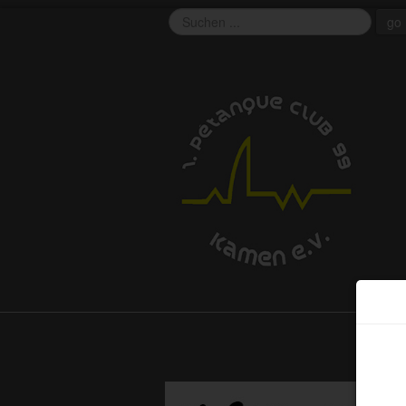
go
EU 
This 
funct
cooki