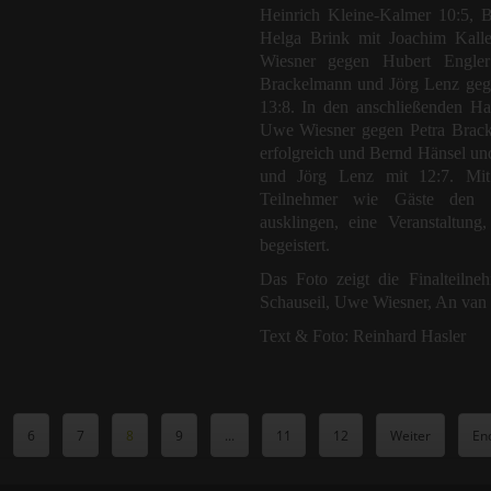
Heinrich Kleine-Kalmer 10:5, 
Helga Brink mit Joachim Kall
Wiesner gegen Hubert Engle
Brackelmann und Jörg Lenz geg
13:8. In den anschließenden Ha
Uwe Wiesner gegen Petra Brack
erfolgreich und Bernd Hänsel un
und Jörg Lenz mit 12:7. Mit e
Teilnehmer wie Gäste den w
ausklingen, eine Veranstaltung,
begeistert.
Das Foto zeigt die Finalteilneh
Schauseil, Uwe Wiesner, An van 
Text & Foto: Reinhard Hasler
6
7
8
9
...
11
12
Weiter
En