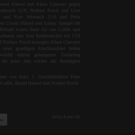
Bernd Hänsel und Klaus Glaesner gegen
endrusch 12:9, Norbert Posch und Uwe
r und Kurt Wismach 13:6 und Petra
en Ursula Hänsel und Amray Spiegel mit
lbfinals waren dann An van Coillie und
elmann und Toni Roßdeutscher mit 13:9
d Norbert Posch besiegten Klaus Glaesner
iner geselligen Abschlussfeier ließen
ieder einmal gelungenen Turniertag
 die jedes Jahr wieder alle Beteiligten
mer von links: 1. Geschäftsführer Peter
Coillie, Bernd Hänsel und Norbert Posch
Seite 8 von 66
de