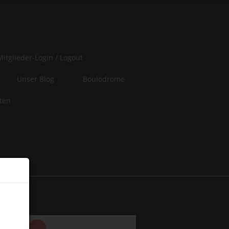
Mitglieder-Login / Logout
Unser Blog
Boulodrome
iten
er
 of