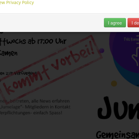
ew Privacy Policy
I agree
I de