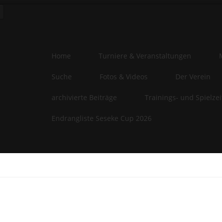
Home
Turniere & Veranstaltungen
Suche
Fotos & Videos
Der Verein
archivierte Beiträge
Trainings- und Spielze
Endrangliste Seseke Cup 2026
e-Privacy Directive
website uses cookies to manage authentication, navigation, and oth
ions. By using our website, you agree that we can place these types
es on your device.