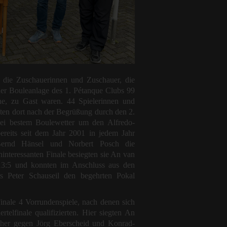
n die Zuschauerinnen und Zuschauer, die
r Bouleanlage des 1. Pétanque Clubs 99
e, zu Gast waren. 44 Spielerinnen und
ften dort nach der Begrüßung durch den 2.
bei bestem Boulewetter um den Alfredo-
reits seit dem Jahr 2001 in jedem Jahr
ernd Hänsel und Norbert Posch die
hinteressanten Finale besiegten sie An van
13:5 und konnten im Anschluss aus den
s Peter Schauseil den begehrten Pokal
nale 4 Vorrundenspiele, nach denen sich
rtelfinale qualifizierten. Hier siegten An
cher gegen Jörg Eberscheid und Konrad-