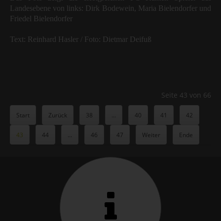
Landesebene von links: Dirk Bodewein, Maria Bielendorfer und
Friedel Bielendorfer
Text: Reinhard Hasler / Foto: Dietmar Deifuß
Seite 43 von 66
Start
Zurück
38
...
40
41
42
43
44
...
46
47
Weiter
Ende