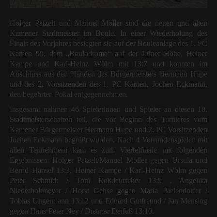
Holger Patzelt und Manuel Möller sind die neuen und alten
Kamener Stadtmeister im Boule. In einer Wiederholung des
Finals des Vorjahres besiegten sie auf der Bouleanlage des 1. PC
Kamen 99, dem „Boulodrome“ auf der Lüner Höhe, Heiner
Kampe und Karl-Heinz Wölm mit 13:7 und konnten im
Anschluss aus den Händen des Bürgermeisters Hermann Hupe
und des 2. Vorsitzenden des 1. PC Kamen, Jochen Eckmann,
den begehrten Pokal entgegennehmen.
Insgesamt nahmen 46 Spielerinnen und Spieler an diesen 10.
Stadtmeisterschaften teil, die vor Beginn des Turnieres vom
Kamener Bürgermeister Hermann Hupe und 2. PC Vorsitzenden
Jochen Eckmann begrüßt wurden. Nach 4 Vorrundenspielen mit
allen Teilnehmern kam es zum Viertelfinale mit folgenden
Ergebnissen: Holger Patzelt/Manuel Möller gegen Ursula und
Bernd Hänsel 13:3, Heiner Kampe / Karl-Heinz Wölm gegen
Peter Schmidt / Toni Roßdeutscher 13:9 , Angelika
Niederholtmeyer / Horst Gehse gegen Maria Bielendorfer /
Tobias Ungermann 13:12 und Eduard Gutfreund / Jan Mensing
gegen Hans-Peter Ney / Dietmar Deifuß 13:10.