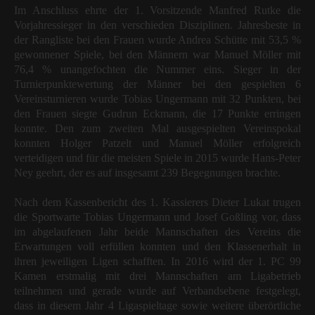
Im Anschluss ehrte der 1. Vorsitzende Manfred Rutke die
Vorjahressieger in den verschieden Disziplinen. Jahresbeste in
der Rangliste bei den Frauen wurde Andrea Schütte mit 53,5 %
gewonnener Spiele, bei den Männern war Manuel Möller mit
76,4 % unangefochten die Nummer eins. Sieger in der
Turnierpunktewertung der Männer bei den gespielten 6
Vereinsturnieren wurde Tobias Ungermann mit 32 Punkten, bei
den Frauen siegte Gudrun Eckmann, die 17 Punkte erringen
konnte. Den zum zweiten Mal ausgespielten Vereinspokal
konnten Holger Patzelt und Manuel Möller erfolgreich
verteidigen und für die meisten Spiele in 2015 wurde Hans-Peter
Ney geehrt, der es auf insgesamt 239 Begegnungen brachte.
Nach dem Kassenbericht des 1. Kassierers Dieter Lukat trugen
die Sportwarte Tobias Ungermann und Josef Goßling vor, dass
im abgelaufenen Jahr beide Mannschaften des Vereins die
Erwartungen voll erfüllen konnten und den Klassenerhalt in
ihren jeweiligen Ligen schafften. In 2016 wird der 1. PC 99
Kamen erstmalig mit drei Mannschaften am Ligabetrieb
teilnehmen und gerade wurde auf Verbandsebene festgelegt,
dass in diesem Jahr 4 Ligaspieltage sowie weitere überörtliche