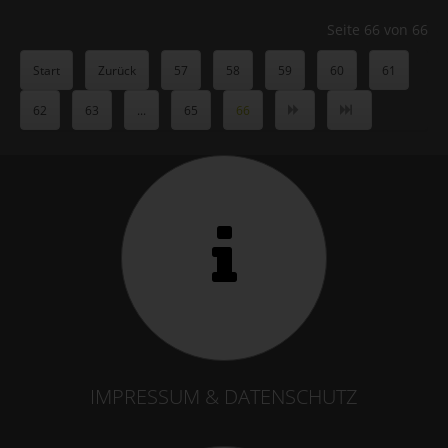
Seite 66 von 66
Start
Zurück
57
58
59
60
61
62
63
...
65
66
IMPRESSUM & DATENSCHUTZ